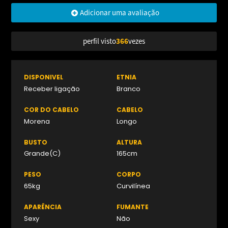
Adicionar uma avaliação
perfil visto
366
vezes
DISPONIVEL
ETNIA
Receber ligação
Branco
COR DO CABELO
CABELO
Morena
Longo
BUSTO
ALTURA
Grande(C)
165cm
PESO
CORPO
65kg
Curvilínea
APARÊNCIA
FUMANTE
Sexy
Não