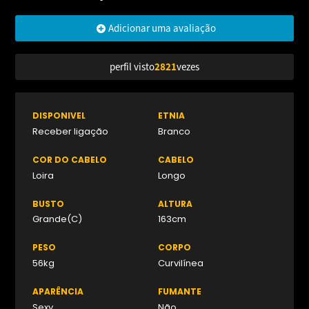
Adicionar uma avaliação
perfil visto
2821
vezes
DISPONIVEL
ETNIA
Receber ligação
Branco
COR DO CABELO
CABELO
Loira
Longo
BUSTO
ALTURA
Grande(C)
163cm
PESO
CORPO
56kg
Curvilínea
APARÊNCIA
FUMANTE
Sexy
Não