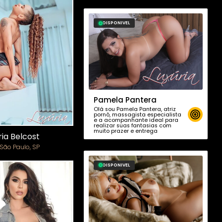
DISPONIVEL
Pamela Pantera
Olá sou Pamela Pantera, atriz
pornô, massagista especialista
e a acompanhante ideal para
realizar suas fantasias com
muito prazer e entrega
ria Belcost
São Paulo, SP
DISPONIVEL