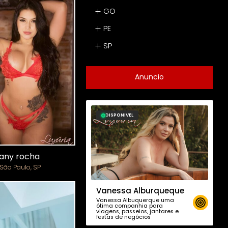
GO
PE
SP
Anuncio
DISPONIVEL
fany rocha
São Paulo, SP
Vanessa Alburqueque
Vanessa Albuquerque uma
ótima companhia para
viagens, passeios, jantares e
festas de negócios