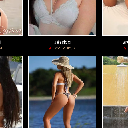
i
Jéssica
Br
SP
São Paulo, SP