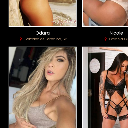
Odara
Nicole
Santana de Parnaíba, SP
Goiania, G