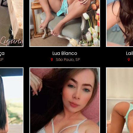
ça
Lua Blanco
Lai
SP
São Paulo, SP