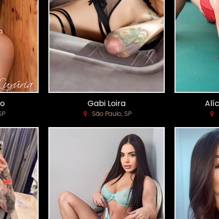
do
Gabi Loira
Alí
SP
São Paulo, SP