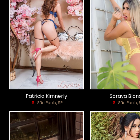
Patricia Kimnerly
Soraya Blon
São Paulo, SP
São Paulo, 