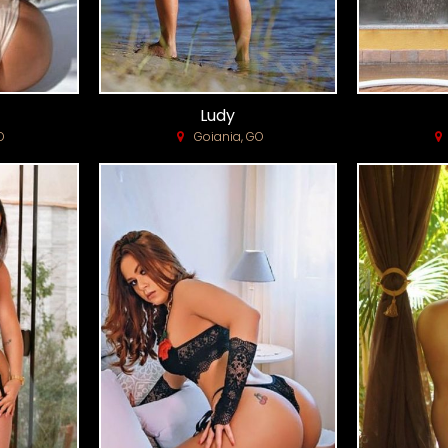
Ludy
O
Goiania, GO