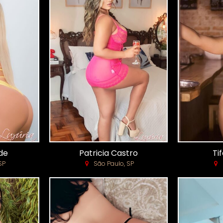
de
Patricia Castro
Ti
SP
São Paulo, SP