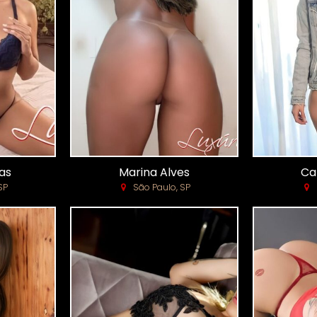
as
Marina Alves
Ca
SP
São Paulo, SP