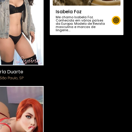
Isabela Foz
Me chamo Isabela Foz.
Conhecida em vários países
da Europa. Modelo de Revista
masculina e marcas de
lingerie….
rla Duarte
São Paulo, SP