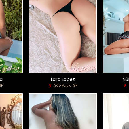
ra
Lara Lopez
Nú
SP
São Paulo, SP