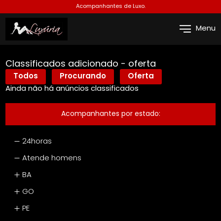
Acompanhantes de Luxo.
Menu
Classificados adicionado - oferta
Todos
Procurando
Oferta
Ainda não há anúncios classificados
Acompanhantes por estado
:
24horas
Atende homens
BA
GO
PE